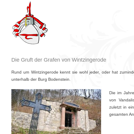
Zurück
zum
Inhalt
Die Gruft der Grafen von Wintzingerode
Rund um Wintzingerode kennt sie wohl jeder, oder hat zumind
unterhalb der Burg Bodenstein.
Die im Jahr
von Vandali
zuletzt in e
ge­samten An