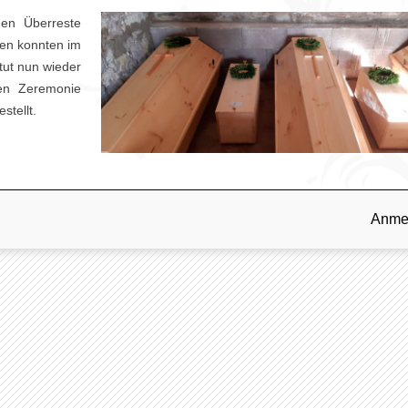
hen Überreste
ten konnten im
tut nun wieder
hen Zeremonie
stellt.
Anme